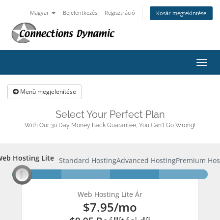
Magyar
Bejelentkezés
Regisztráció
Kosár megtekintése
Váltá
a
navig
Menü megjelenítése
Select Your Perfect Plan
With Our 30 Day Money Back Guarantee, You Can't Go Wrong!
eb Hosting Lite
Web Hosting Lite
Standard Hosting
Advanced Hosting
Premium Hos
Web Hosting Lite Ár
$7.95
/mo