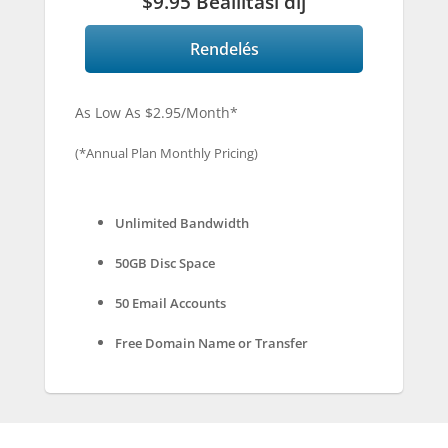
$9.95 Beállítási díj
Rendelés
As Low As $2.95/Month*
(*Annual Plan Monthly Pricing)
Unlimited Bandwidth
50GB Disc Space
50 Email Accounts
Free Domain Name or Transfer