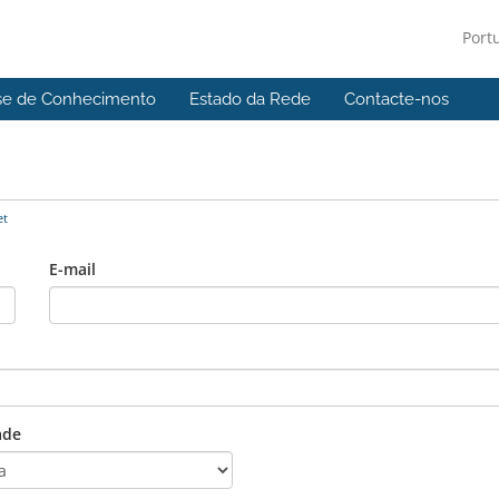
Port
se de Conhecimento
Estado da Rede
Contacte-nos
et
E-mail
ade