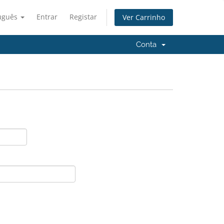
uguês
Entrar
Registar
Ver Carrinho
Conta